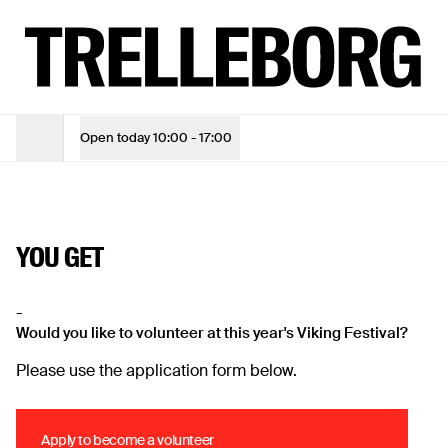
Volunteers for Viking festival
TUE - SUN
10:00 - 17:00
ADMISSION TICKET
Adult
DKK 105
VOLUNTEERS FOR
Open today
10:00 - 17:00
Opening Hours
Adult (10% online discount)
DKK 94,50
Children under 18
Free
VIKING FESTIVAL
YOU GET
See opening hours
-
See opening hours
Would you like to volunteer at this year's Viking Festival?
Buy admission tickets
Please use the application form below.
Buy admission tickets
Apply to become a volunteer