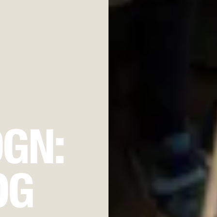
GN:
OG