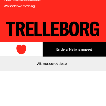
Whistleblowerordning
Link til startsiden
En del af Nationalmuseet
Alle museer og slotte
15 MUSEER OG SLOTTE OVER
HELE LANDET
København