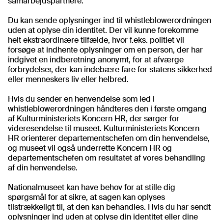
samarbejdspartnere.
Du kan sende oplysninger ind til whistleblowerordningen
uden at oplyse din identitet. Der vil kunne forekomme
helt ekstraordinære tilfælde, hvor f.eks. politiet vil
forsøge at indhente oplysninger om en person, der har
indgivet en indberetning anonymt, for at afværge
forbrydelser, der kan indebære fare for statens sikkerhed
eller menneskers liv eller helbred.
Hvis du sender en henvendelse som led i
whistleblowerordningen håndteres den i første omgang
af Kulturministeriets Koncern HR, der sørger for
videresendelse til museet. Kulturministeriets Koncern
HR orienterer departementschefen om din henvendelse,
og museet vil også underrette Koncern HR og
departementschefen om resultatet af vores behandling
af din henvendelse.
Nationalmuseet kan have behov for at stille dig
spørgsmål for at sikre, at sagen kan oplyses
tilstrækkeligt til, at den kan behandles. Hvis du har sendt
oplysninger ind uden at oplyse din identitet eller dine