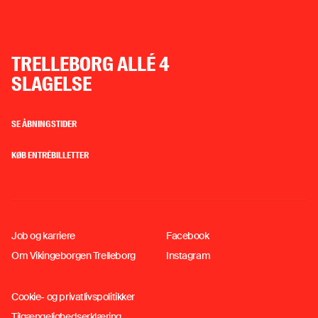
ADRESSE
TRELLEBORG ALLÉ 4
SLAGELSE
SE ÅBNINGSTIDER
KØB ENTRÉBILLETTER
Job og karriere
Facebook
Om Vikingeborgen Trelleborg
Instagram
Cookie- og privatlivspolitikker
Tilgængelighedserklæring