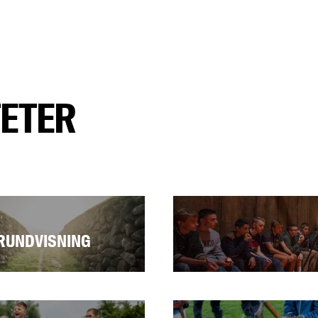
TETER
RUNDVISNING
re
Læs mere