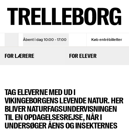
Kryb og kravl ved vikingeborgen | Undervisning Trelleborg
TIRS - SØN
10:00 - 17:00
ENTRÉBILLET
Voksen
105 kr
Åbent i dag
10:00 - 17:00
Køb entrébilletter
Åbningstider
Voksen (10% online rabat)
94,50 kr
KRYB OG KRAVL
Under 18 år
Gratis
FOR LÆRERE
FOR ELEVER
Se åbningstider
TAG ELEVERNE MED UD I
Se åbningstider
Køb entrébilletter
VIKINGEBORGENS LEVENDE NATUR. HER
BLIVER NATURFAGSUNDERVISNINGEN
Køb entrébilletter
TIL EN OPDAGELSESREJSE, NÅR I
UNDERSØGER ÅENS OG INSEKTERNES