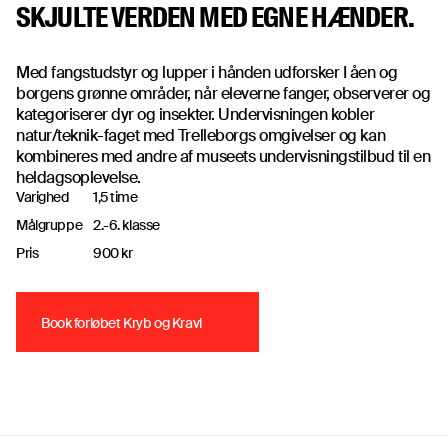
SKJULTE VERDEN MED EGNE HÆNDER.
Med fangstudstyr og lupper i hånden udforsker I åen og
borgens grønne områder, når eleverne fanger, observerer og
kategoriserer dyr og insekter. Undervisningen kobler
natur/teknik-faget med Trelleborgs omgivelser og kan
kombineres med andre af museets undervisningstilbud til en
heldagsoplevelse.
Varighed
1,5 time
Målgruppe
2.-6. klasse
Pris
900 kr
Book forløbet Kryb og Kravl
Book forløbet Kryb og Kravl