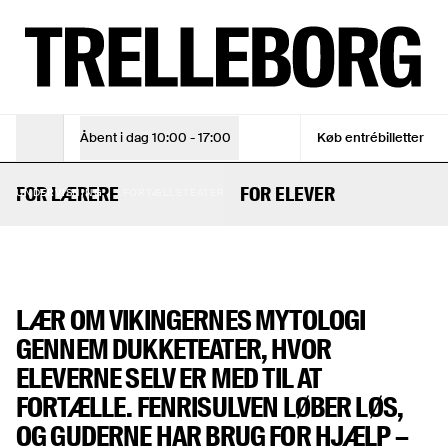
Fortælleteater for børn | Undervisning på Vikingeborgen Trel
TIRS - SØN
10:00 - 17:00
ENTRÉBILLET
Voksen
105 kr
Åbent i dag
10:00 - 17:00
Køb entrébilletter
Åbningstider
Voksen (10% online rabat)
94,50 kr
FORTÆLLETEATER
Under 18 år
Gratis
FOR LÆRERE
FOR ELEVER
UNDERVISNING
FORTÆLLETEATER
Se åbningstider
LÆR OM VIKINGERNES MYTOLOGI
Se åbningstider
Køb entrébilletter
GENNEM DUKKETEATER, HVOR
ELEVERNE SELV ER MED TIL AT
Køb entrébilletter
FORTÆLLE. FENRISULVEN LØBER LØS,
OG GUDERNE HAR BRUG FOR HJÆLP –