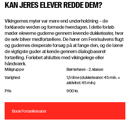
KAN JERES ELEVER REDDE DEM?
Vikingernes myter var mere end underholdning – de
forklarede verden og formede hverdagen. I dette forløb
møder eleverne guderne gennem levende dukketeater, hvor
de selv bliver medfortællere. De hører om Fenrisulvens flugt
og gudernes desperate forsøg på at fange den, og de lærer
de vigtigste guder at kende gennem dialogbaseret
fortælling. Forløbet afsluttes med vikingelege eller
håndværk.
Målgruppe
Børnehave - 2. klasse
Varighed
1,5 time (dukketeater: 45 min. +
aktivitet: 45 min.)
Pris
900 kr.
Book Fortælleteater
Book Fortælleteater