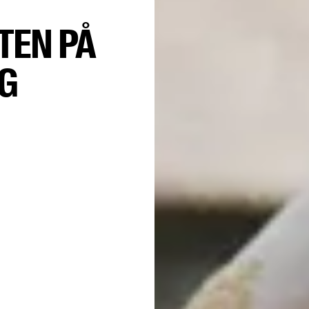
TEN PÅ
G