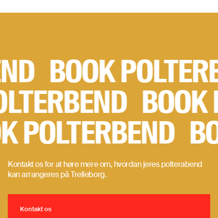
Book polterbend
BEND
BOOK POLTE
LTERBEND
BOOK P
OK POLTERBEND
B
Kontakt os for at høre mere om, hvordan jeres polterabend
kan arrangeres på Trelleborg.
Kontakt os