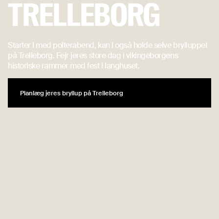
TRELLEBORG
Starter I med polterabend, kan I også holde selve brylluppet
på Trelleborg. Fejr jeres store dag i vikingeborgens
historiske rammer med fest i langhuset.
Planlæg jeres bryllup på Trelleborg
Planlæg jeres bryllup på Trelleborg