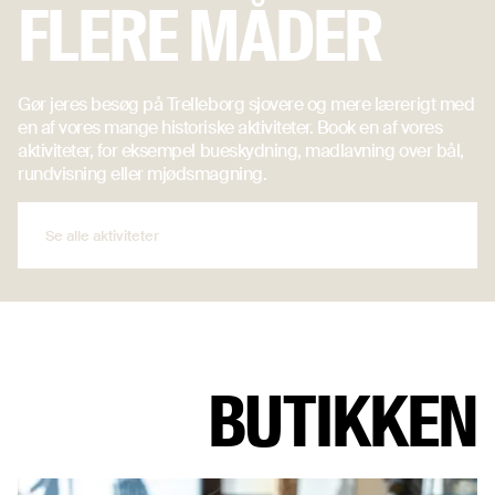
FLERE MÅDER
Gør jeres besøg på Trelleborg sjovere og mere lærerigt med
en af vores mange historiske aktiviteter. Book en af vores
aktiviteter, for eksempel bueskydning, madlavning over bål,
rundvisning eller mjødsmagning.
Se alle aktiviteter
Se alle aktiviteter
BUTIKKEN