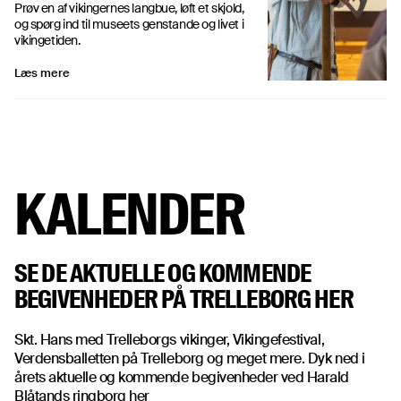
Prøv en af vikingernes langbue, løft et skjold,
og spørg ind til museets genstande og livet i
vikingetiden.
Læs mere
KALENDER
SE DE AKTUELLE OG KOMMENDE
BEGIVENHEDER PÅ TRELLEBORG HER
Skt. Hans med Trelleborgs vikinger, Vikingefestival,
Verdensballetten på Trelleborg og meget mere. Dyk ned i
årets aktuelle og kommende begivenheder ved Harald
Blåtands ringborg her